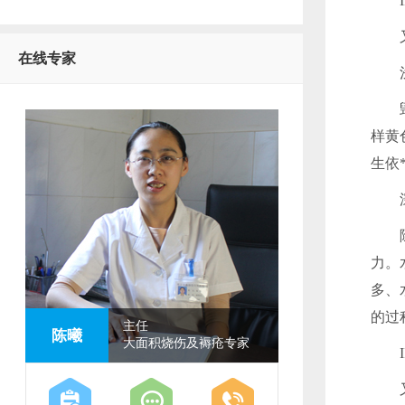
I
又
在线专家
浅I
毁及
样黄
生依
深I
除表
力。
多、
的过
主任
陈曦
大面积烧伤及褥疮专家
II
又