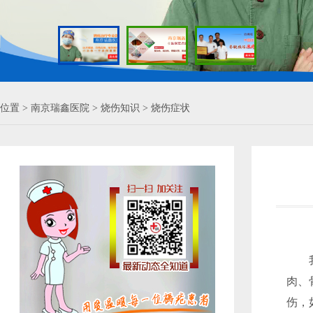
位置 >
南京瑞鑫医院
>
烧伤知识
>
烧伤症状
我国
肉、
伤
，